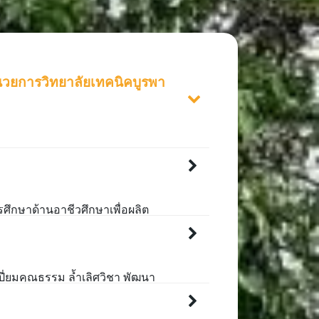
นวยการวิทยาลัยเทคนิคบูรพา
การศึกษาด้านอาชีวศึกษาเพื่อผลิต
ังคนระดับช่างฝีมือ
และระดับเทคโนโลยีให้มีคุณภาพ
วามอดทน และมีมนุษยสัมพันธ์มี
รฐานสากลอยู่บนพื้นฐานความพอ
เปี่ยมคุณธรรม ล้ำเลิศวิชา พัฒนา