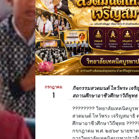
กรกฎาคม
กิจกรรมสวดมนต์ ไหว้พระ เจร
1
สถานศึกษาอาชีวศึกษาวิถีพุทธ
???????? วิทยาลัยเทคนิคบูรพ
สวดมนต์ ไหว้พระ เจริญสมาธ
ศึกษาอาชีวศึกษาวิถีพุทธ ?????
กรกฎาคม พ.ศ. ๒๕๖๙ นายชาคริต
การวิทยาลัยเทคนิคบูรพาปราจ