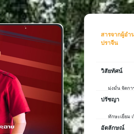
สารจากผู้อำ
ปราจีน
วิสัยทัศน์
มุ่งมั่น จัด
และพัฒนากำล
ปรัชญา
ช่างเทคนิค
มีวินัย มีค
คุณภาพ
และ ได้มาต
ทักษะเยี่ยม 
เพียง
สังคม
อัตลักษณ์