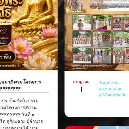
ิญสมาธิ ตามโครงการ
กรกฎาคม
วันคล้ายวัน
1
 ????????
สถาปนาคณะ
ลูกเสือแห่งชาติ
าปราจีน จัดกิจกรรม
ิ ตามโครงการสถาน
??? ???? วันที่ ๑
 สุริยะฉาย ผู้อำนวย
ีน มอบหมายให้ นาย