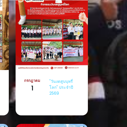
กรกฎาคม
"วันงดสูบบุหรี่
1
โลก" ประจำปี
2569